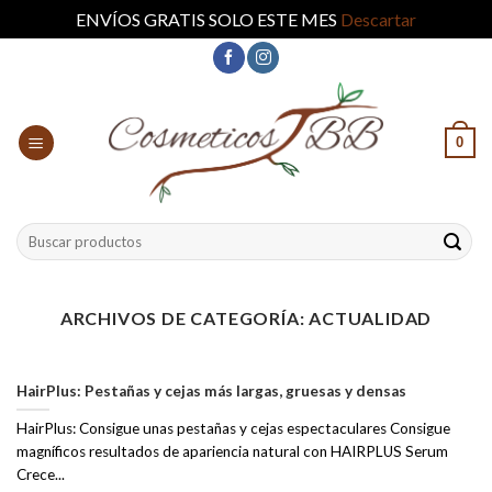
ENVÍOS GRATIS SOLO ESTE MES
Descartar
Skip
to
content
0
Buscar
por:
ARCHIVOS DE CATEGORÍA:
ACTUALIDAD
HairPlus: Pestañas y cejas más largas, gruesas y densas
HairPlus: Consigue unas pestañas y cejas espectaculares Consigue
magníficos resultados de apariencia natural con HAIRPLUS Serum
Crece...