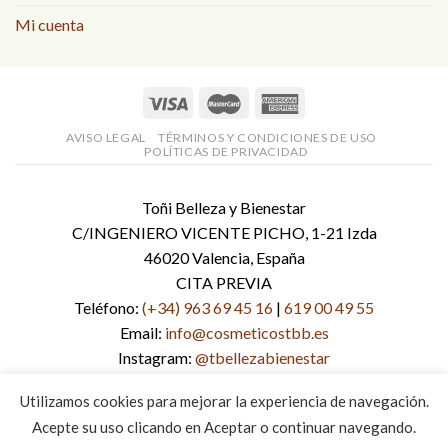
Mi cuenta
AVISO LEGAL
TÉRMINOS Y CONDICIONES DE USO
POLÍTICAS DE PRIVACIDAD
Toñi Belleza y Bienestar
C/INGENIERO VICENTE PICHO, 1-21 Izda
46020 Valencia, España
CITA PREVIA
Teléfono:
(+34) 963 69 45 16
|
619 00 49 55
Email:
info@cosmeticostbb.es
Instagram:
@tbellezabienestar
Facebook:
tbellezabienestar
Utilizamos cookies para mejorar la experiencia de navegación.
Página web:
www.cosmeticostbb.es
Acepte su uso clicando en Aceptar o continuar navegando.