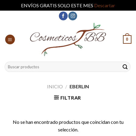
ENVÍOS GRATIS SOLO ESTE MES
Descartar
Skip
to
content
0
Buscar
por:
INICIO
/
EBERLIN
FILTRAR
No se han encontrado productos que coincidan con tu
selección.