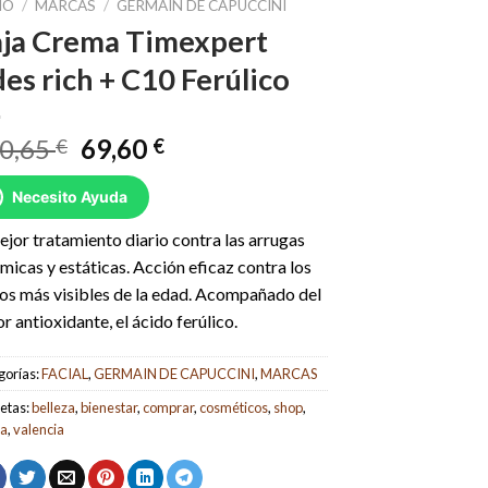
IO
/
MARCAS
/
GERMAIN DE CAPUCCINI
ja Crema Timexpert
des rich + C10 Ferúlico
El
El
0,65
69,60
€
€
precio
precio
original
actual
Necesito Ayuda
era:
es:
ejor tratamiento diario contra las arrugas
130,65 €.
69,60 €.
micas y estáticas. Acción eficaz contra los
os más visibles de la edad. Acompañado del
r antioxidante, el ácido ferúlico.
gorías:
FACIAL
,
GERMAIN DE CAPUCCINI
,
MARCAS
etas:
belleza
,
bienestar
,
comprar
,
cosméticos
,
shop
,
da
,
valencia