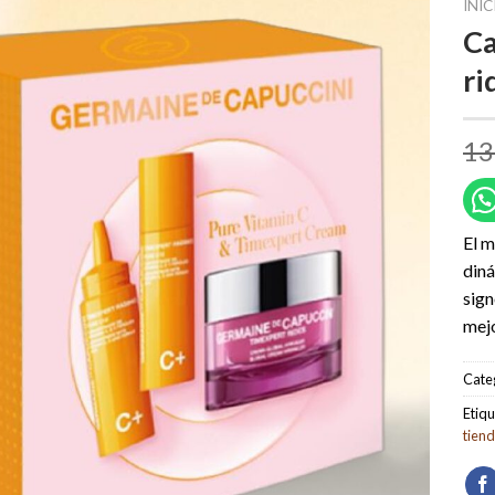
INIC
Ca
ri
13
El m
diná
sign
mejo
Cate
Etiqu
tien