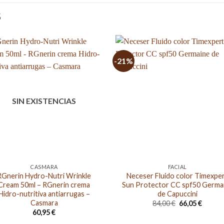
S
-21%
SIN EXISTENCIAS
CASMARA
FACIAL
RGnerin Hydro-Nutri Wrinkle
Neceser Fluido color Timexpe
Cream 50ml – RGnerin crema
Sun Protector CC spf50 Germa
Hidro-nutritiva antiarrugas –
de Capuccini
Casmara
El
El
84,00
€
66,05
€
precio
precio
60,95
€
original
actual
era:
es: