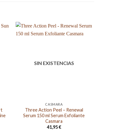
SIN EXISTENCIAS
CASMARA
FACI
rt
Three Action Peel – Renewal
HIALUCIC 50 ML
ine
Serum 150 ml Serum Exfoliante
HIALURON
Casmara
45,0
41,95
€