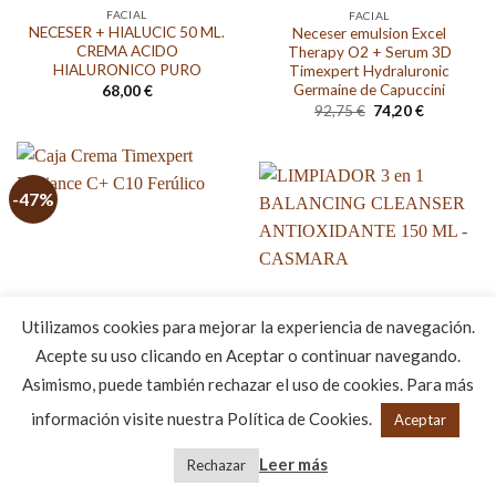
FACIAL
FACIAL
NECESER + HIALUCIC 50 ML.
Neceser emulsion Excel
CREMA ACIDO
Therapy O2 + Serum 3D
HIALURONICO PURO
Timexpert Hydraluronic
Germaine de Capuccini
68,00
€
El
El
92,75
€
74,20
€
precio
precio
original
actual
era:
es:
92,75 €.
74,20 €.
-47%
Utilizamos cookies para mejorar la experiencia de navegación.
Acepte su uso clicando en Aceptar o continuar navegando.
FACIAL
Asimismo, puede también rechazar el uso de cookies. Para más
Caja Crema Timexpert
CASMARA
información visite nuestra Política de Cookies.
Radiance C+ C10 Ferúlico
LIMPIADOR 3 en 1
Aceptar
El
El
BALANCING CLEANSER
130,65
€
69,60
€
precio
precio
ANTIOXIDANTE 150 ML –
Leer más
Rechazar
original
actual
CASMARA
era:
es:
130,65 €.
69,60 €.
16,95
€