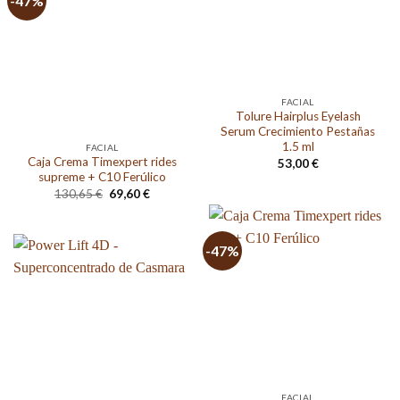
-47%
FACIAL
Tolure Hairplus Eyelash
Serum Crecimiento Pestañas
1.5 ml
FACIAL
Caja Crema Timexpert rides
53,00
€
supreme + C10 Ferúlico
El
El
130,65
€
69,60
€
precio
precio
original
actual
era:
es:
130,65 €.
69,60 €.
-47%
FACIAL