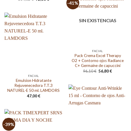
-41%
precio
precio
original
actual
era:
es:
104,02 €.
72,00 €.
SIN EXISTENCIAS
FACIAL
Pack Crema Excel Therapy
O2 + Contorno ojos Radiance
C+ Germaine de capuccini
El
El
96,10
€
56,80
€
precio
precio
FACIAL
original
actual
Emulsion Hidratante
era:
es:
Rejuvenecedora T.T.3
96,10 €.
56,80 €.
NATUREL-E 50 ml. LAMDORS
47,00
€
-39%