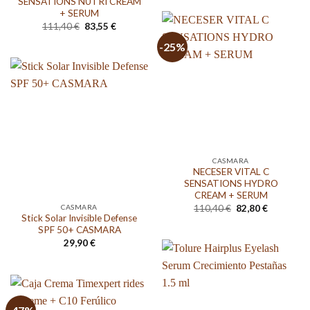
SENSATIONS NUTRI CREAM
+ SERUM
El
El
111,40
€
83,55
€
precio
precio
original
actual
-25%
era:
es:
111,40 €.
83,55 €.
CASMARA
NECESER VITAL C
SENSATIONS HYDRO
CREAM + SERUM
El
El
CASMARA
110,40
€
82,80
€
precio
precio
Stick Solar Invisible Defense
original
actual
SPF 50+ CASMARA
era:
es:
29,90
€
110,40 €.
82,80 €.