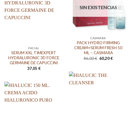
SIN EXISTENCIAS
CASMARA
PACK HYDRO FIRMING
CREAM+SERUM FRESH 50
FACIAL
SERUM XXL TIMEXPERT
ML – CASMARA
HYDRALURONIC 3D FORCE
El
El
86,00
€
60,20
€
precio
precio
GERMAINE DE CAPUCCINI
original
actual
37,05
€
era:
es:
86,00 €.
60,20 €.