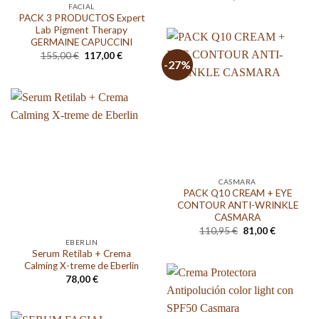
FACIAL
PACK 3 PRODUCTOS Expert
Lab Pigment Therapy
GERMAINE CAPUCCINI
El
El
155,00
€
117,00
€
-27%
precio
precio
original
actual
era:
es:
155,00 €.
117,00 €.
CASMARA
PACK Q10 CREAM + EYE
CONTOUR ANTI-WRINKLE
CASMARA
El
El
110,95
€
81,00
€
precio
precio
EBERLIN
original
actual
Serum Retilab + Crema
era:
es:
Calming X-treme de Eberlin
110,95 €.
81,00 €.
78,00
€