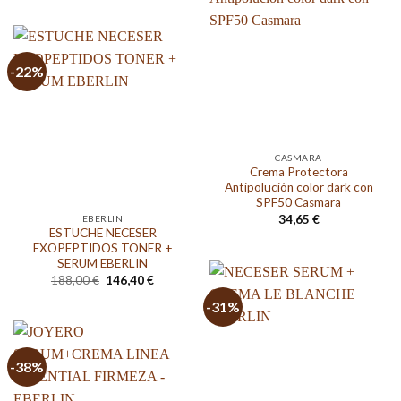
original
actual
era:
es:
112,00 €.
95,00 €.
-22%
CASMARA
Crema Protectora
Antipolución color dark con
SPF50 Casmara
34,65
€
EBERLIN
ESTUCHE NECESER
EXOPEPTIDOS TONER +
SERUM EBERLIN
El
El
188,00
€
146,40
€
precio
precio
original
actual
-31%
era:
es:
188,00 €.
146,40 €.
-38%