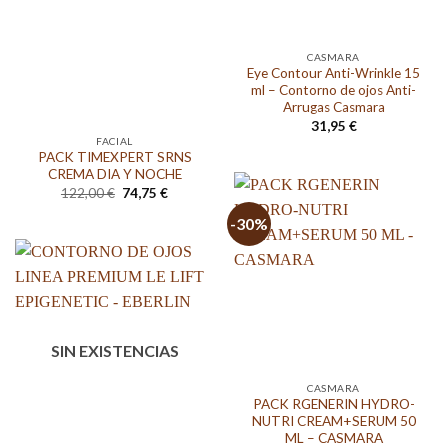
CASMARA
Eye Contour Anti-Wrinkle 15
ml – Contorno de ojos Anti-
Arrugas Casmara
31,95
€
FACIAL
PACK TIMEXPERT SRNS
CREMA DIA Y NOCHE
El
El
122,00
€
74,75
€
precio
precio
original
actual
-30%
era:
es:
122,00 €.
74,75 €.
SIN EXISTENCIAS
CASMARA
PACK RGENERIN HYDRO-
NUTRI CREAM+SERUM 50
ML – CASMARA