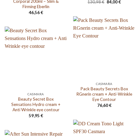
Corporal 200ml – Slim &
El
El
130,98
€
84,00
€
precio
precio
Firming Eberlin
original
actual
46,56
€
era:
es:
130,98 €.
84,00 €.
CASMARA
Pack Beauty Secrets Box
RGnerin cream + Anti-Wrinkle
CASMARA
Beauty Secret Box
Eye Contour
Sensations Hydro cream +
76,60
€
Anti Wrinkle eye contour
59,95
€