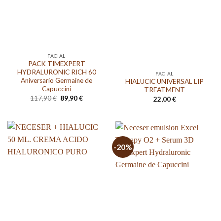
FACIAL
PACK TIMEXPERT
HYDRALURONIC RICH 60
FACIAL
Aniversario Germaine de
HIALUCIC UNIVERSAL LIP
Capuccini
TREATMENT
El
El
117,90
€
89,90
€
22,00
€
precio
precio
original
actual
era:
es:
117,90 €.
89,90 €.
-20%