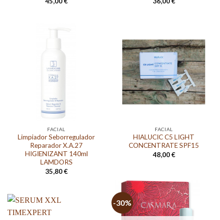
45,00
€
36,00
€
FACIAL
FACIAL
Limpiador Seborregulador
HIALUCIC C5 LIGHT
Reparador X.A.27
CONCENTRATE SPF15
HIGIENIZANT 140ml
48,00
€
LAMDORS
35,80
€
-30%