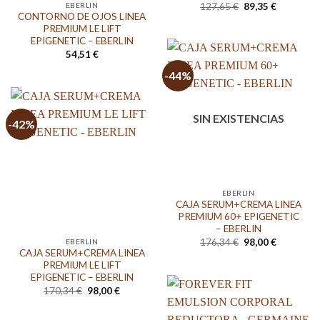
El
El
EBERLIN
127,65
€
89,35
€
precio
precio
CONTORNO DE OJOS LINEA
original
actual
PREMIUM LE LIFT
era:
es:
EPIGENETIC – EBERLIN
127,65 €.
89,35 €.
54,51
€
-44%
SIN EXISTENCIAS
-42%
EBERLIN
CAJA SERUM+CREMA LINEA
PREMIUM 60+ EPIGENETIC
– EBERLIN
El
El
176,34
€
98,00
€
EBERLIN
precio
precio
CAJA SERUM+CREMA LINEA
original
actual
PREMIUM LE LIFT
era:
es:
EPIGENETIC – EBERLIN
176,34 €.
98,00 €.
El
El
170,34
€
98,00
€
precio
precio
original
actual
era:
es: