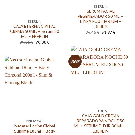
EBERLIN
SERUM FACIAL
REGENERADOR 50 ML. –
LÍNEA EQUILIBRIUM –
EBERLIN
CAJA ETERNA C VITAL
EBERLIN
CREMA 50 ML. + Sérum 30
El
El
86,45
€
51,87
€
precio
precio
ML. – EBERLIN
original
actual
El
El
89,85
€
70,00
€
era:
es:
precio
precio
86,45 €.
51,87 €.
original
actual
era:
es:
89,85 €.
70,00 €.
-36%
EBERLIN
CAJA GOLD CREMA
REPARADORA NOCHE 50
CORPORAL
Neceser Loción Global
ML.+ SÉRUM ELIXIR 30 ML. –
Sublime 185ml + Body
EBERLIN