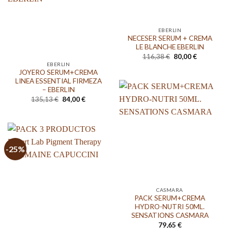
EBERLIN
NECESER SERUM + CREMA
LE BLANCHE EBERLIN
El
El
116,38
€
80,00
€
precio
precio
EBERLIN
original
actual
JOYERO SERUM+CREMA
era:
es:
LINEA ESSENTIAL FIRMEZA
116,38 €.
80,00 €.
– EBERLIN
El
El
135,13
€
84,00
€
precio
precio
original
actual
era:
es:
135,13 €.
84,00 €.
-25%
CASMARA
PACK SERUM+CREMA
HYDRO-NUTRI 50ML.
SENSATIONS CASMARA
79,65
€