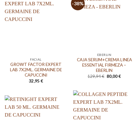
-38%
EBERLIN
CAJA SERUM+CREMA LINEA
FACIAL
GROWT FACTOR EXPERT
ESSENTIAL FIRMEZA –
LAB 7X2ML. GERMAINE DE
EBERLIN
CAPUCCINI
El
El
129,94
€
80,00
€
precio
precio
32,95
€
original
actual
era:
es:
129,94 €.
80,00 €.