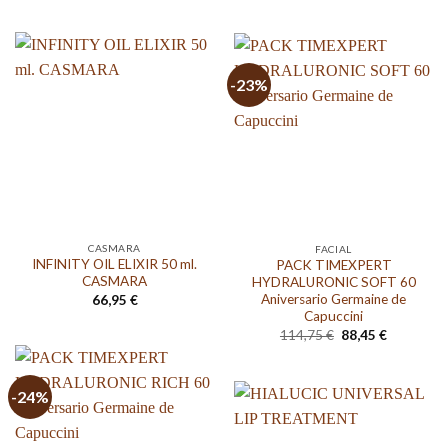
-23%
CASMARA
FACIAL
INFINITY OIL ELIXIR 50 ml.
PACK TIMEXPERT
CASMARA
HYDRALURONIC SOFT 60
Aniversario Germaine de
66,95
€
Capuccini
El
El
114,75
€
88,45
€
precio
precio
original
actual
era:
es:
114,75 €.
88,45 €.
-24%