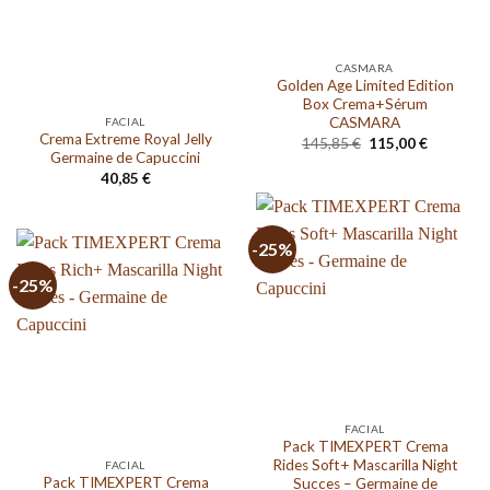
CASMARA
Golden Age Limited Edition
Box Crema+Sérum
CASMARA
FACIAL
Crema Extreme Royal Jelly
El
El
145,85
€
115,00
€
precio
precio
Germaine de Capuccini
original
actual
40,85
€
era:
es:
145,85 €.
115,00 €.
-25%
-25%
FACIAL
Pack TIMEXPERT Crema
Rides Soft+ Mascarilla Night
FACIAL
Pack TIMEXPERT Crema
Succes – Germaine de