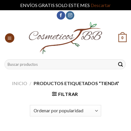
ENVÍOS GRATIS SOLO ESTE MES
Descartar
Skip
to
content
0
Buscar
por:
INICIO
/
PRODUCTOS ETIQUETADOS “TIENDA”
FILTRAR