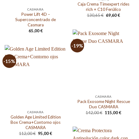
Caja Crema Timexpert rides
rich + C10 Ferúlico
CASMARA
Power Lift 4D –
El
El
130,65
€
69,60
€
precio
precio
Superconcentrado de
original
actual
Casmara
era:
es:
65,00
€
130,65 €.
69,60 €.
-19%
-15%
CASMARA
Pack Exosome Night Rescue
Duo CASMARA
El
El
CASMARA
142,00
€
115,00
€
precio
precio
Golden Age Limited Edition
original
actual
Box Crema+Contorno ojos
era:
es:
CASMARA
142,00 €.
115,00 €.
El
El
112,00
€
95,00
€
precio
precio