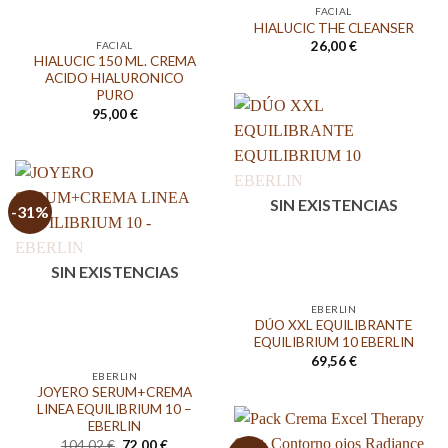
FACIAL
HIALUCIC THE CLEANSER
26,00
€
FACIAL
HIALUCIC 150 ML. CREMA
ACIDO HIALURONICO
PURO
95,00
€
SIN EXISTENCIAS
-31%
SIN EXISTENCIAS
EBERLIN
DÚO XXL EQUILIBRANTE
EQUILIBRIUM 10 EBERLIN
69,56
€
EBERLIN
JOYERO SERUM+CREMA
LINEA EQUILIBRIUM 10 –
EBERLIN
El
El
104,02
€
72,00
€