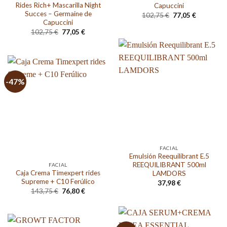
Rides Rich+ Mascarilla Night
Capuccini
Succes – Germaine de
El
El
102,75
€
77,05
€
precio
precio
Capuccini
original
actual
El
El
102,75
€
77,05
€
era:
es:
precio
precio
102,75 €.
77,05 €.
original
actual
era:
es:
102,75 €.
77,05 €.
-47%
FACIAL
Emulsión Reequilibrant E.5
REEQUILIBRANT 500ml
FACIAL
Caja Crema Timexpert rides
LAMDORS
Supreme + C10 Ferúlico
37,98
€
El
El
143,75
€
76,80
€
precio
precio
original
actual
era:
es:
143,75 €.
76,80 €.