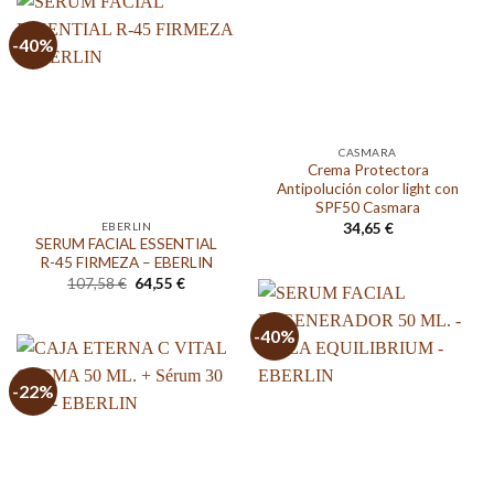
-40%
CASMARA
Crema Protectora
Antipolución color light con
SPF50 Casmara
EBERLIN
34,65
€
SERUM FACIAL ESSENTIAL
R-45 FIRMEZA – EBERLIN
El
El
107,58
€
64,55
€
precio
precio
original
actual
era:
es:
-40%
107,58 €.
64,55 €.
-22%