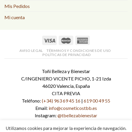
Mis Pedidos
Mi cuenta
AVISO LEGAL
TÉRMINOS Y CONDICIONES DE USO
POLÍTICAS DE PRIVACIDAD
Toñi Belleza y Bienestar
C/INGENIERO VICENTE PICHO, 1-21 Izda
46020 Valencia, España
CITA PREVIA
Teléfono:
(+34) 963 69 45 16
|
619 00 49 55
Email:
info@cosmeticostbb.es
Instagram:
@tbellezabienestar
Facebook:
tbellezabienestar
Utilizamos cookies para mejorar la experiencia de navegación.
Página web:
www.cosmeticostbb.es