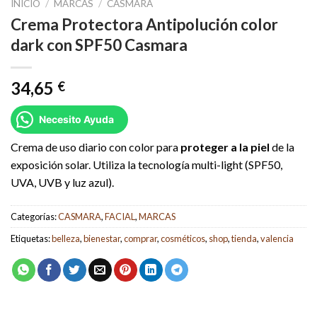
INICIO
/
MARCAS
/
CASMARA
Crema Protectora Antipolución color
dark con SPF50 Casmara
34,65
€
Necesito Ayuda
Crema de uso diario con color para
proteger a la piel
de la
exposición solar. Utiliza la tecnología multi-light (SPF50,
UVA, UVB y luz azul).
Categorías:
CASMARA
,
FACIAL
,
MARCAS
Etiquetas:
belleza
,
bienestar
,
comprar
,
cosméticos
,
shop
,
tienda
,
valencia