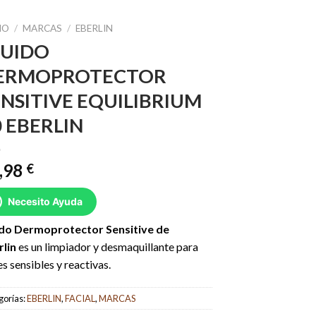
IO
/
MARCAS
/
EBERLIN
LUIDO
ERMOPROTECTOR
ENSITIVE EQUILIBRIUM
0 EBERLIN
,98
€
Necesito Ayuda
ido Dermoprotector Sensitive de
rlin
es un limpiador y desmaquillante para
es sensibles y reactivas.
gorías:
EBERLIN
,
FACIAL
,
MARCAS