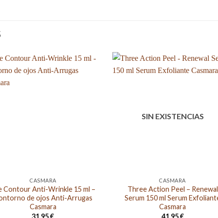
S
SIN EXISTENCIAS
CASMARA
CASMARA
e Contour Anti-Wrinkle 15 ml –
Three Action Peel – Renewal
ontorno de ojos Anti-Arrugas
Serum 150 ml Serum Exfoliant
Casmara
Casmara
31,95
€
41,95
€