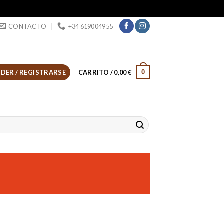
CONTACTO
+34 619004955
0
DER / REGISTRARSE
CARRITO /
0,00
€