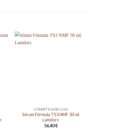
-39%
COSMÉTICA DE LUJO
FACI
Sérum Fórmula TS3 NMF 30 ml.
PACK TIMEXPER
e
Lamdors
DIA Y 
56,40
€
122,00
€