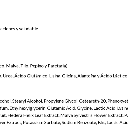
cciones y saludable.
co, Malva, Tilo, Pepino y Paretaria)
Urea, Ácido Glutámico, Lisina, Glicina, Alantoína y Ácido Láctico)
lcohol, Stearyl Alcohol, Propylene Glycol, Ceteareth-20, Phenoxye
um, Ethylhexylglycerin, Glutamic Acid, Glycine, Lactic Acid, Lysin
it, Hedera Helix Leaf Extract, Malva Sylvestris Flower Extract, Pa
ower Extract, Potassium Sorbate, Sodium Benzoate, Bht, Lactic Acid