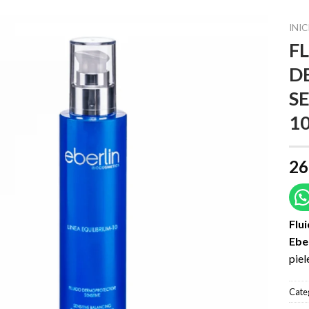
INIC
F
D
S
1
26
Flu
Ebe
piel
Cate