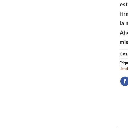
est
fir
la 
Aho
mis
Cate
Etiqu
tien