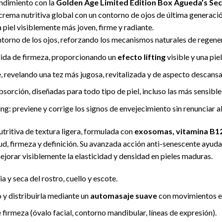
endimiento con la
Golden Age Limited Edition Box Agueda’s Sec
rema nutritiva global con un contorno de ojos de última generaci
a piel visiblemente más joven, firme y radiante.
torno de los ojos, reforzando los mecanismos naturales de regener
rdida de firmeza, proporcionando un
efecto lifting
visible y una pie
 revelando una tez más jugosa, revitalizada y de aspecto descans
bsorción, diseñadas para todo tipo de piel, incluso las más sensible
g: previene y corrige los signos de envejecimiento sin renunciar al
tritiva de textura ligera, formulada con
exosomas, vitamina B12
ud, firmeza y definición. Su avanzada acción anti-senescente ayuda
mejorar visiblemente la elasticidad y densidad en pieles maduras.
a y seca del rostro, cuello y escote.
y distribuirla mediante un
automasaje suave
con movimientos en
 firmeza (óvalo facial, contorno mandibular, líneas de expresión).