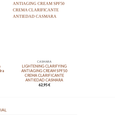
CASMARA
CASM
a
LIGHTENING CLARIFYING
Eye Contour Anti-
dra
ANTIAGING CREAM SPF50
Contorno de ojo
CREMA CLARIFICANTE
Casm
ANTIEDAD CASMARA
31,9
62,95
€
IAL