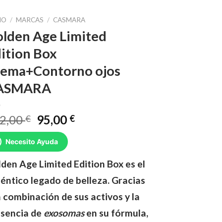
IO
/
MARCAS
/
CASMARA
lden Age Limited
ition Box
ema+Contorno ojos
ASMARA
El
El
2,00
95,00
€
€
precio
precio
original
actual
Necesito Ayuda
era:
es:
den Age Limited Edition Box es el
112,00 €.
95,00 €.
éntico legado de belleza. Gracias
a combinación de sus activos y la
esencia de
exosomas
en su fórmula,