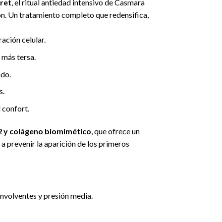
ret
, el ritual antiedad intensivo de Casmara
ón. Un tratamiento completo que redensifica,
ación celular.
l más tersa.
ado.
s.
 confort.
 y colágeno biomimético
, que ofrece un
 a prevenir la aparición de los primeros
volventes y presión media.