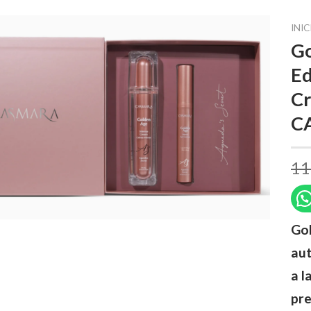
INIC
Go
Ed
Cr
C
11
Gol
aut
a l
pr