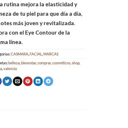
a rutina mejora la elasticidad y
meza de tu piel para que día a día,
notes más joven y revitalizada.
ra con el Eye Contour de la
ma línea.
gorías:
CASMARA
,
FACIAL
,
MARCAS
etas:
belleza
,
bienestar
,
comprar
,
cosméticos
,
shop
,
da
,
valencia