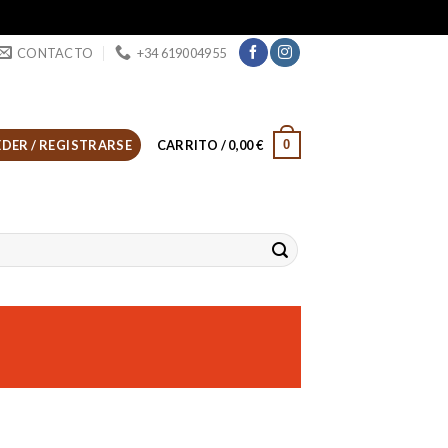
CONTACTO
+34 619004955
0
DER / REGISTRARSE
CARRITO /
0,00
€