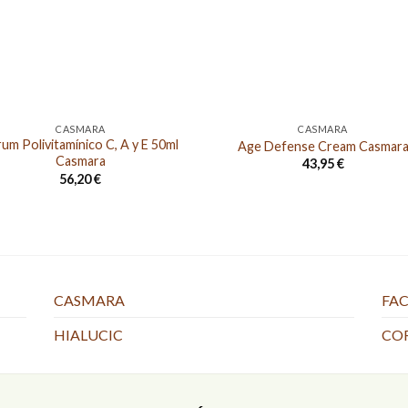
CASMARA
CASMARA
um Polivitamínico C, A y E 50ml
Age Defense Cream Casmar
Casmara
43,95
€
56,20
€
CASMARA
FAC
HIALUCIC
CO