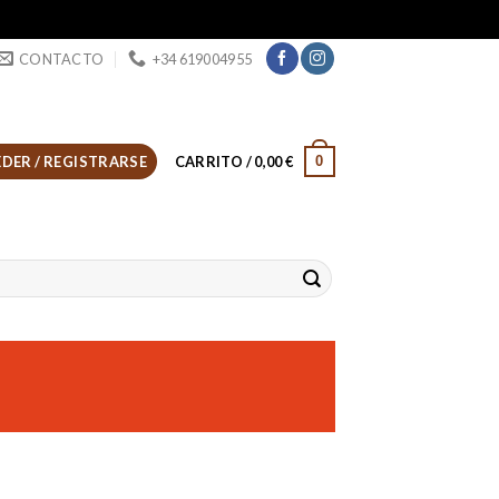
CONTACTO
+34 619004955
0
DER / REGISTRARSE
CARRITO /
0,00
€