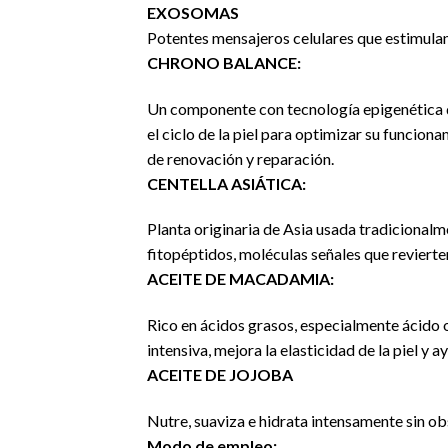
EXOSOMAS
Potentes mensajeros celulares que estimulan 
CHRONO BALANCE:
Un componente con tecnología epigenética d
el ciclo de la piel para optimizar su funciona
de renovación y reparación.
CENTELLA ASIÁTICA:
Planta originaria de Asia usada tradicional
fitopéptidos, moléculas señales que revierten
ACEITE DE MACADAMIA:
Rico en ácidos grasos, especialmente ácido o
intensiva, mejora la elasticidad de la piel y
ACEITE DE JOJOBA
Nutre, suaviza e hidrata intensamente sin obs
Modo de empleo: