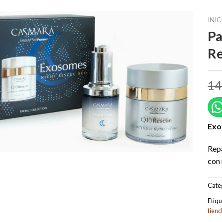
INIC
Pa
R
14
Exo
Repa
con
Cate
Etiqu
tien