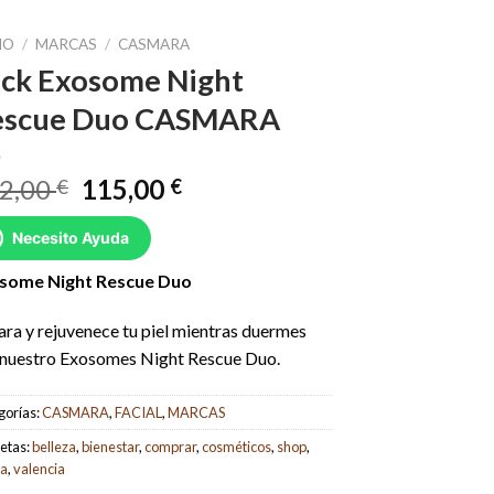
IO
/
MARCAS
/
CASMARA
ck Exosome Night
escue Duo CASMARA
El
El
2,00
115,00
€
€
precio
precio
original
actual
Necesito Ayuda
era:
es:
some Night Rescue Duo
142,00 €.
115,00 €.
ra y rejuvenece tu piel mientras duermes
 nuestro Exosomes Night Rescue Duo.
gorías:
CASMARA
,
FACIAL
,
MARCAS
etas:
belleza
,
bienestar
,
comprar
,
cosméticos
,
shop
,
da
,
valencia