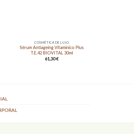
COSMÉTICA DE LUJO
COSMÉTICA
Sérum Antiageing Vitamínico Plus
Sérum Regenerad
a
T.E.42 BIOVITAL 30ml
T.S.10 TROPO
LAMD
61,30
€
79,8
IAL
RPORAL