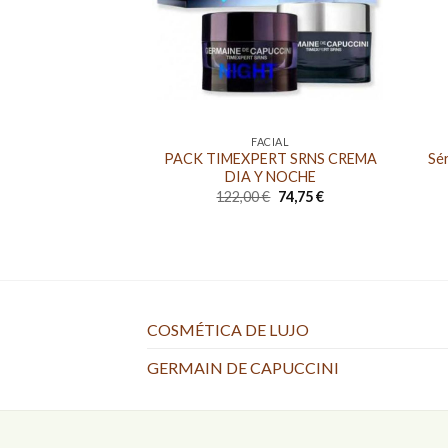
FACIAL
PACK TIMEXPERT SRNS CREMA
Sér
DIA Y NOCHE
El
El
122,00
€
74,75
€
precio
precio
original
actual
era:
es:
122,00 €.
74,75 €.
COSMÉTICA DE LUJO
GERMAIN DE CAPUCCINI