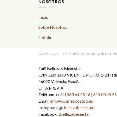
NOSOTROS
Inicio
Sobre Nosotros
Tienda
AVISO LEGAL
TÉRMINOS Y CONDICIONES DE U
Toñi Belleza y Bienestar
C/INGENIERO VICENTE PICHO, 1-21 Izd
46020 Valencia, España
CITA PREVIA
Teléfono:
(+34) 963 69 45 16
|
619 00 49 55
Email:
info@cosmeticostbb.es
Instagram:
@tbellezabienestar
Facebook:
tbellezabienestar