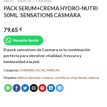
INICIO
/
MARCAS
/
CASMARA
PACK SERUM+CREMA HYDRO-NUTRI
50ML. SENSATIONS CASMARA
79,65
€
Necesito Ayuda
El pack
sensations de Casmara
es la combinación
perfecta para devolver vitalidad, frescura y
luminosidad a la piel.
Categorías:
CASMARA
,
FACIAL
,
MARCAS
Etiquetas:
belleza
,
bienestar
,
comprar
,
cosméticos
,
shop
,
tienda
,
valencia