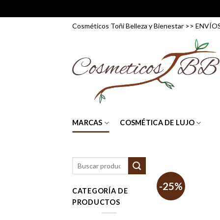
Skip
Cosméticos Toñi Belleza y Bienestar >> ENV
to
content
MARCAS
COSMÉTICA DE LUJO
Buscar
por:
-25%
CATEGORÍA DE
PRODUCTOS