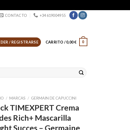
CONTACTO
+34 619004955
0
DER / REGISTRARSE
CARRITO /
0,00
€
IO
/
MARCAS
/
GERMAIN DE CAPUCCINI
ack TIMEXPERT Crema
des Rich+ Mascarilla
ght Succes – Germaine