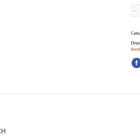
Pack
Cate
Etiqu
tien
CH