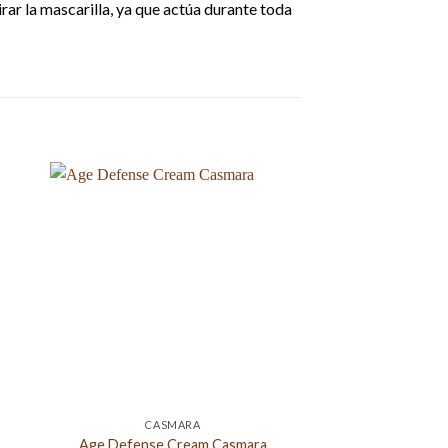
irar la mascarilla, ya que actúa durante toda
CASMARA
CASM
LIGHTENING 
Age Defense Cream Casmara