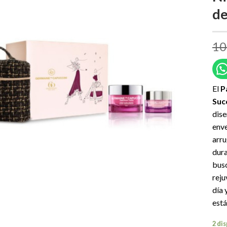
de
10
El
P
Suc
dise
enve
arru
dura
busc
reju
día 
está
2 di