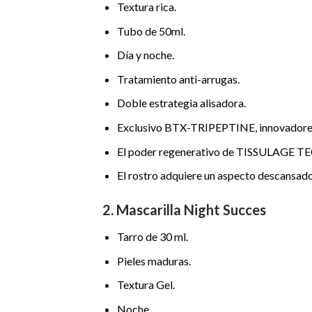
Textura rica.
Tubo de 50ml.
Día y noche.
Tratamiento anti-arrugas.
Doble estrategia alisadora.
Exclusivo BTX-TRIPEPTINE, innovadores m
El poder regenerativo de TISSULAGE TECH,
El rostro adquiere un aspecto descansado
2. Mascarilla Night Succes
Tarro de 30 ml.
Pieles maduras.
Textura Gel.
Noche.