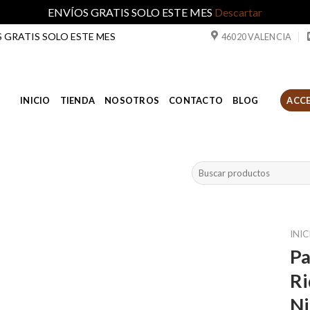
ENVÍOS GRATIS SOLO ESTE MES
Descartar
ÍOS GRATIS SOLO ESTE MES
46020 VALENCIA
INICIO
TIENDA
NOSOTROS
CONTACTO
BLOG
ACCE
Buscar
por:
INIC
P
Ri
Ni