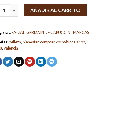
 TIMEXPERT Crema Rides Rich+ Mascarilla Night Succes - Germain
AÑADIR AL CARRITO
gorías:
FACIAL
,
GERMAIN DE CAPUCCINI
,
MARCAS
etas:
belleza
,
bienestar
,
comprar
,
cosméticos
,
shop
,
da
,
valencia