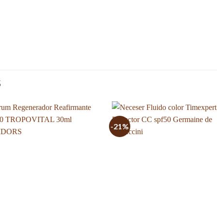
S
-21%