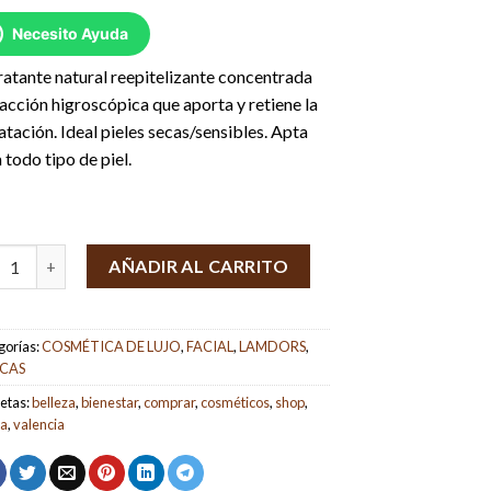
Necesito Ayuda
atante natural reepitelizante concentrada
acción higroscópica que aporta y retiene la
atación. Ideal pieles secas/sensibles. Apta
 todo tipo de piel.
m Fórmula TS3 NMF 30 ml. Lamdors cantidad
AÑADIR AL CARRITO
gorías:
COSMÉTICA DE LUJO
,
FACIAL
,
LAMDORS
,
CAS
etas:
belleza
,
bienestar
,
comprar
,
cosméticos
,
shop
,
da
,
valencia