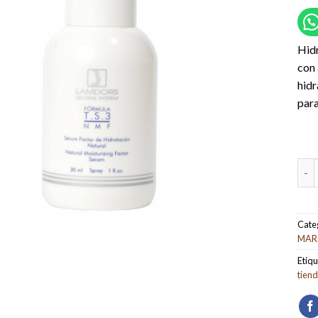
Hidr
con 
hidr
para
Séru
Cate
MAR
Etiqu
tien