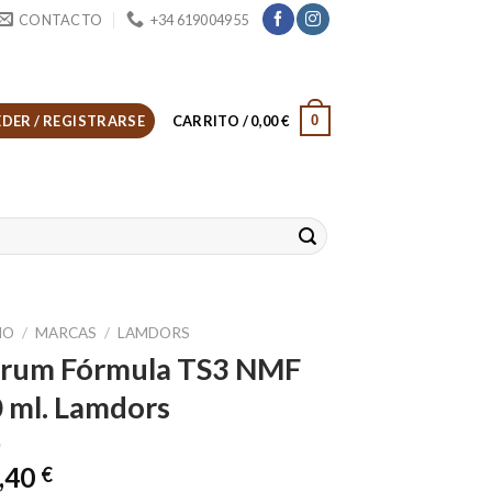
CONTACTO
+34 619004955
0
DER / REGISTRARSE
CARRITO /
0,00
€
IO
/
MARCAS
/
LAMDORS
rum Fórmula TS3 NMF
 ml. Lamdors
,40
€