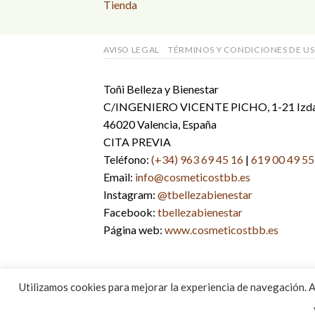
Tienda
AVISO LEGAL
TÉRMINOS Y CONDICIONES DE U
Toñi Belleza y Bienestar
C/INGENIERO VICENTE PICHO, 1-21 Izd
46020 Valencia, España
CITA PREVIA
Teléfono:
(+34) 963 69 45 16
|
619 00 49 55
Email:
info@cosmeticostbb.es
Instagram:
@tbellezabienestar
Facebook:
tbellezabienestar
Página web:
www.cosmeticostbb.es
Copyright 2026 ©
DIGALOWEB.COM
Utilizamos cookies para mejorar la experiencia de navegación. 