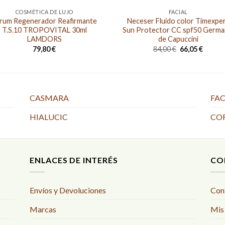
COSMÉTICA DE LUJO
FACIAL
rum Regenerador Reafirmante
Neceser Fluido color Timexpe
T.S.10 TROPOVITAL 30ml
Sun Protector CC spf50 Germa
LAMDORS
de Capuccini
El
El
79,80
€
84,00
€
66,05
€
precio
precio
original
actual
era:
es:
84,00 €.
66,05 €
CASMARA
FAC
HIALUCIC
CO
ENLACES DE INTERÉS
CO
Envíos y Devoluciones
Con
Marcas
Mis