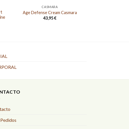
CASMARA
FACI
rt
Age Defense Cream Casmara
HIALUCIC TH
ine
43,95
€
26,0
.
IAL
RPORAL
NTACTO
tacto
 Pedidos