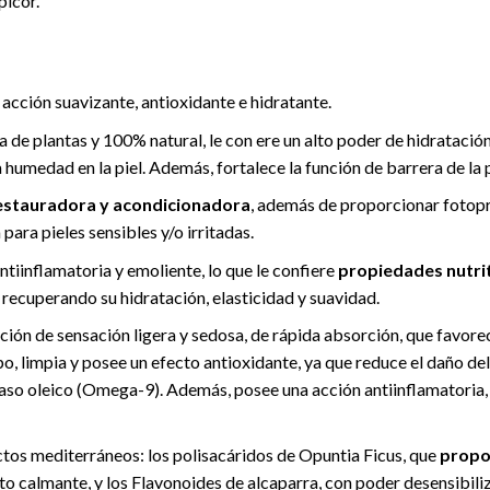
picor.
acción suavizante, antioxidante e hidratante.
de plantas y 100% natural, le con ere un alto poder de hidratación
umedad en la piel. Además, fortalece la función de barrera de la pi
estauradora y acondicionadora
, además de proporcionar fotop
para pieles sensibles y/o irritadas.
tiinflamatoria y emoliente, lo que le confiere
propiedades nutrit
, recuperando su hidratación, elasticidad y suavidad.
ión de sensación ligera y sedosa, de rápida absorción, que favor
, limpia y posee un efecto antioxidante, ya que reduce el daño del
aso oleico (Omega-9). Además, posee una acción antiinflamatoria, re
ctos mediterráneos: los polisacáridos de Opuntia Ficus, que
propor
cto calmante, y los Flavonoides de alcaparra, con poder desensibili