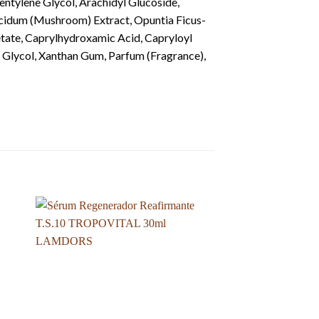
entylene Glycol, Arachidyl Glucoside,
ucidum (Mushroom) Extract, Opuntia Ficus-
etate, Caprylhydroxamic Acid, Capryloyl
l Glycol, Xanthan Gum, Parfum (Fragrance),