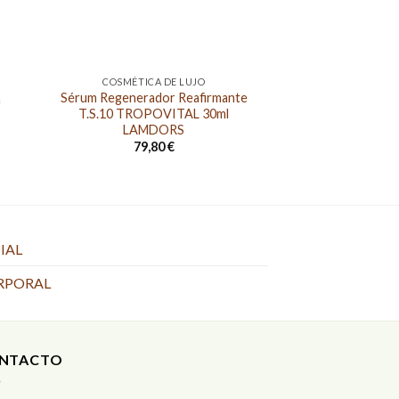
COSMÉTICA DE LUJO
FACI
Sérum Regenerador Reafirmante
HIALUCIC 50 ML
a
T.S.10 TROPOVITAL 30ml
HIALURON
LAMDORS
45,0
79,80
€
IAL
RPORAL
NTACTO