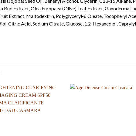
s (Jojoba) Seed Oil, Behenyl Alcohol, Glycerin, C13-15 Alkane, P
osa Bud Extract, Olea Europaea (Olive) Leaf Extract, Ganoderma L
ruit Extract, Maltodextrin, Polyglyceryl-6 Oleate, Tocopheryl Ac
ol, Citric Acid, Sodium Citrate, Glucose, 1,2-Hexanediol, Capryly
S