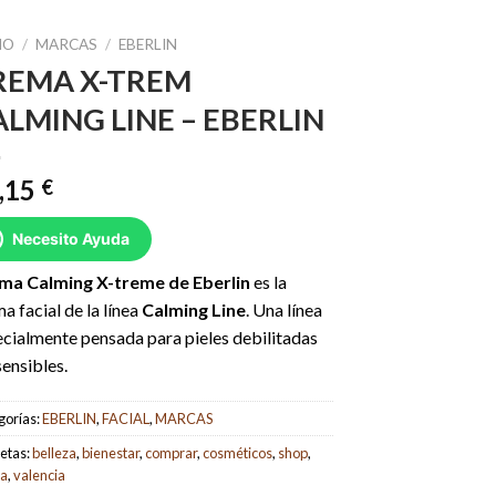
IO
/
MARCAS
/
EBERLIN
REMA X-TREM
ALMING LINE – EBERLIN
,15
€
Necesito Ayuda
ma Calming X-treme de Eberlin
es la
a facial de la línea
Calming Line
. Una línea
cialmente pensada para pieles debilitadas
sensibles.
gorías:
EBERLIN
,
FACIAL
,
MARCAS
etas:
belleza
,
bienestar
,
comprar
,
cosméticos
,
shop
,
da
,
valencia