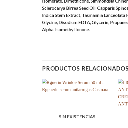
Isomerate, Dimethicone, Simmondsia Chinensi
Sclerocarya Birrea Seed Oil, Capparis Spin
Indica Stem Extract, Tasmannia Lanceolata F
Glycine, Disodium EDTA, Glycerin, Propanedi
Alpha-Isomethyl Ionone.
PRODUCTOS RELACIONADO
SIN EXISTENCIAS