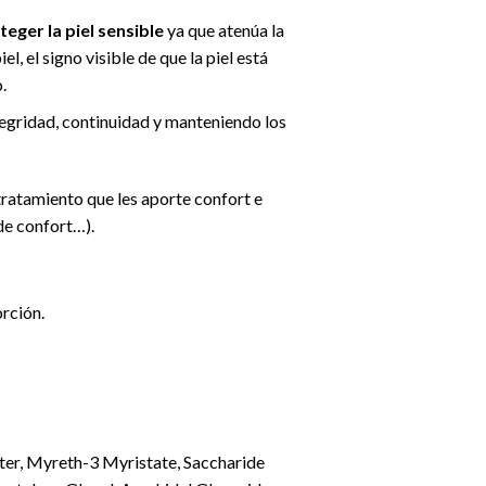
eger la piel sensible
ya que atenúa la
, el signo visible de que la piel está
.
tegridad, continuidad y manteniendo los
tratamiento que les aporte confort e
 de confort…).
orción.
ter, Myreth-3 Myristate, Saccharide