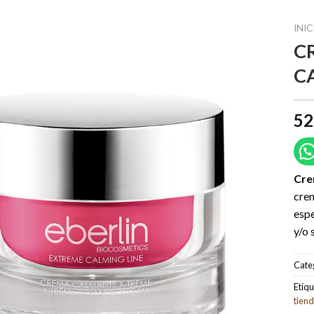
INIC
C
C
52
Cre
crem
espe
y/o 
Cate
Etiqu
tien