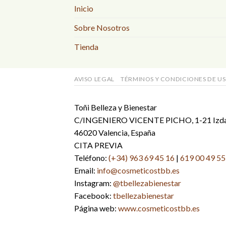
Inicio
Sobre Nosotros
Tienda
AVISO LEGAL
TÉRMINOS Y CONDICIONES DE U
Toñi Belleza y Bienestar
C/INGENIERO VICENTE PICHO, 1-21 Izd
46020 Valencia, España
CITA PREVIA
Teléfono:
(+34) 963 69 45 16
|
619 00 49 55
Email:
info@cosmeticostbb.es
Instagram:
@tbellezabienestar
Facebook:
tbellezabienestar
Página web:
www.cosmeticostbb.es