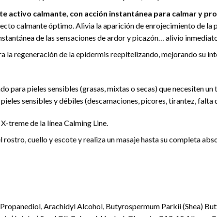
te activo calmante, con acción instantánea para calmar y prot
cto calmante óptimo. Alivia la aparición de enrojecimiento de la piel
nstantánea de las sensaciones de ardor y picazón… alivio inmediato
ra la regeneración de la epidermis reepitelizando, mejorando su in
 para pieles sensibles (grasas, mixtas o secas) que necesiten un 
 pieles sensibles y débiles (descamaciones, picores, tirantez, falta
m X-treme de la línea Calming Line.
l rostro, cuello y escote y realiza un masaje hasta su completa abs
 Propanediol, Arachidyl Alcohol, Butyrospermum Parkii (Shea) But