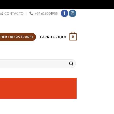
CONTACTO
+34 619004955
0
DER / REGISTRARSE
CARRITO /
0,00
€