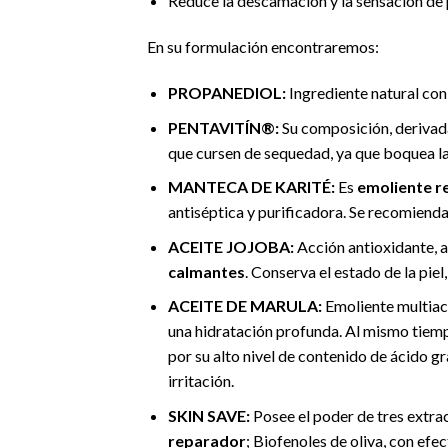
Reduce la descamación y la sensación de 
En su formulación encontraremos:
PROPANEDIOL:
Ingrediente natural con 
PENTAVITÍN®:
Su composición, derivada 
que cursen de sequedad, ya que boquea la h
MANTECA DE KARITÉ:
Es
emoliente r
antiséptica y purificadora. Se recomienda 
ACEITE JOJOBA:
Acción antioxidante, an
calmantes
. Conserva el estado de la piel
ACEITE DE MARULA:
Emoliente multiacc
una hidratación profunda. Al mismo tiempo
por su alto nivel de contenido de ácido gr
irritación.
SKIN SAVE:
Posee el poder de tres extra
reparador
; Biofenoles de oliva, con efe