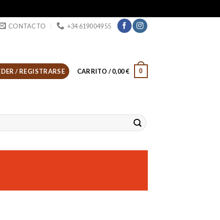
CONTACTO
+34 619004955
0
DER / REGISTRARSE
CARRITO /
0,00
€