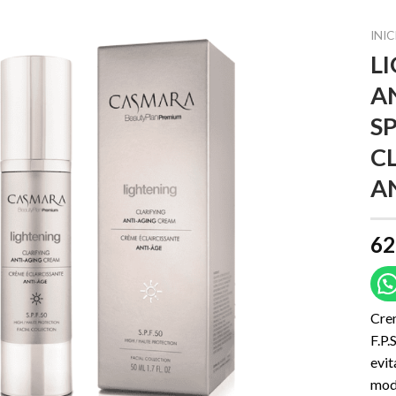
INIC
L
A
S
C
A
62
Crem
F.P.
evit
modo