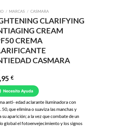
IO
/
MARCAS
/
CASMARA
IGHTENING CLARIFYING
NTIAGING CREAM
PF50 CREMA
LARIFICANTE
NTIEDAD CASMARA
,95
€
Necesito Ayuda
a anti- edad aclarante iluminadora con
S. 50, que elimina o suaviza las manchas y
a su aparición; a la vez que combate de un
 global el fotoenvejecimiento y los signos