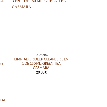
CASMARA
COSMÉTICA
LIMPIADOR DEEP CLEANSER 3 EN
Sérum Fórmula T
L-E
1 DE 150 ML. GREEN TEA
Lamd
CASMARA
56,4
20,50
€
IAL