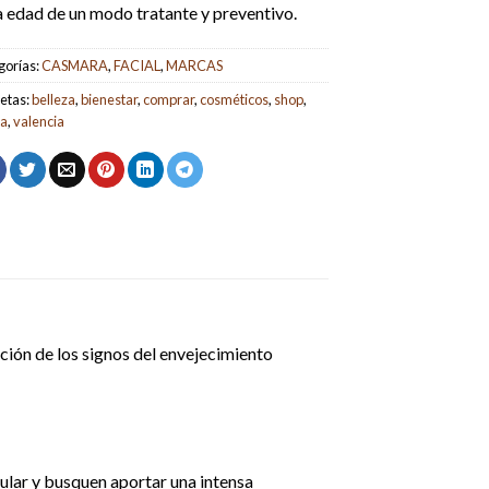
a edad de un modo tratante y preventivo.
gorías:
CASMARA
,
FACIAL
,
MARCAS
etas:
belleza
,
bienestar
,
comprar
,
cosméticos
,
shop
,
da
,
valencia
ición de los signos del envejecimiento
ular y busquen aportar una intensa