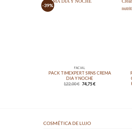
-39%
FACIAL
PACK TIMEXPERT SRNS CREMA
DIA Y NOCHE
El
El
122,00
€
74,75
€
precio
precio
original
actual
era:
es:
122,00 €.
74,75 €.
COSMÉTICA DE LUJO