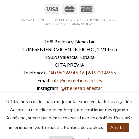
AVISO LEGAL
TÉRMINOS Y CONDICIONES DE USO
POLÍTICAS DE PRIVACIDAD
Toñi Belleza y Bienestar
C/INGENIERO VICENTE PICHO, 1-21 Izda
46020 Valencia, España
CITA PREVIA
Teléfono:
(+34) 963 69 45 16
|
619 00 49 55
Email:
info@cosmeticostbb.es
Instagram:
@tbellezabienestar
Facebook:
tbellezabienestar
Utilizamos cookies para mejorar la experiencia de navegación.
Página web:
www.cosmeticostbb.es
Acepte su uso clicando en Aceptar o continuar navegando.
Asimismo, puede también rechazar el uso de cookies. Para más
Copyright 2026 ©
DIGALOWEB.COM
información visite nuestra Política de Cookies.
Aceptar