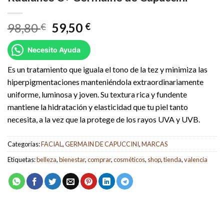
El
El
98,80
59,50
€
€
precio
precio
original
actual
Necesito Ayuda
era:
es:
Es un tratamiento que iguala el tono de la tez y minimiza las
98,80 €.
59,50 €.
hiperpigmentaciones manteniéndola extraordinariamente
uniforme, luminosa y joven. Su textura rica y fundente
mantiene la hidratación y elasticidad que tu piel tanto
necesita, a la vez que la protege de los rayos UVA y UVB.
Categorías:
FACIAL
,
GERMAIN DE CAPUCCINI
,
MARCAS
Etiquetas:
belleza
,
bienestar
,
comprar
,
cosméticos
,
shop
,
tienda
,
valencia