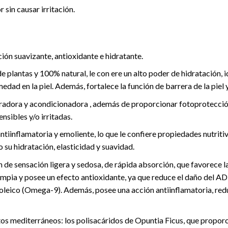
 sin causar irritación.
ión suavizante, antioxidante e hidratante.
 plantas y 100% natural, le con ere un alto poder de hidratación, i
ad en la piel. Además, fortalece la función de barrera de la piel y
radora y acondicionadora , además de proporcionar fotoprotección
nsibles y/o irritadas.
ntiinflamatoria y emoliente, lo que le confiere propiedades nutriti
 su hidratación, elasticidad y suavidad.
 de sensación ligera y sedosa, de rápida absorción, que favorece
mpia y posee un efecto antioxidante, ya que reduce el daño del ADN
oleico (Omega-9). Además, posee una acción antiinflamatoria, reduce
tos mediterráneos: los polisacáridos de Opuntia Ficus, que propo