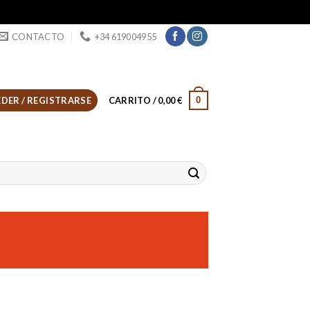
CONTACTO
+34 619004955
0
DER / REGISTRARSE
CARRITO /
0,00
€