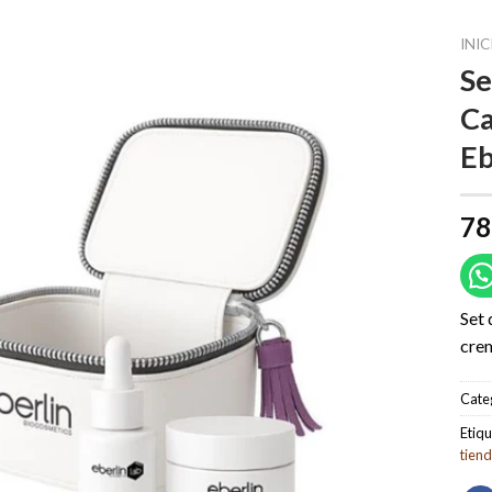
INIC
Se
Ca
Eb
78
Set 
crem
Cate
Etiqu
tien