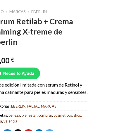
IO
/
MARCAS
/
EBERLIN
rum Retilab + Crema
lming X-treme de
erlin
,00
€
Necesito Ayuda
de edición limitada con serum de Retinol y
a calmante para pieles maduras y sensibles.
gorías:
EBERLIN
,
FACIAL
,
MARCAS
etas:
belleza
,
bienestar
,
comprar
,
cosméticos
,
shop
,
da
,
valencia