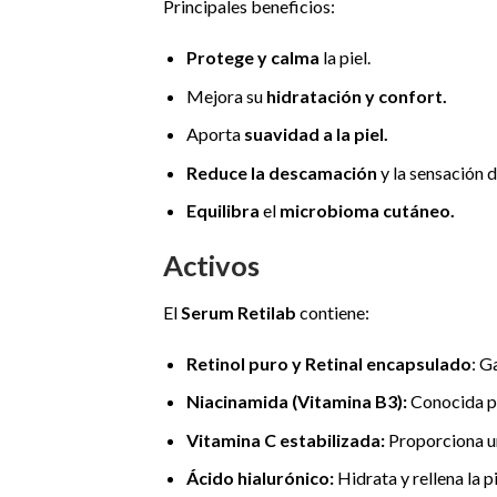
Principales beneficios:
Protege y calma
la piel.
Mejora su
hidratación y confort.
Aporta
suavidad a la piel.
Reduce la descamación
y la sensación d
Equilibra
el
microbioma cutáneo.
Activos
El
Serum Retilab
contiene:
Retinol puro y Retinal encapsulado
: G
Niacinamida (Vitamina B3):
Conocida po
Vitamina C estabilizada:
Proporciona un
Ácido hialurónico:
Hidrata y rellena la p