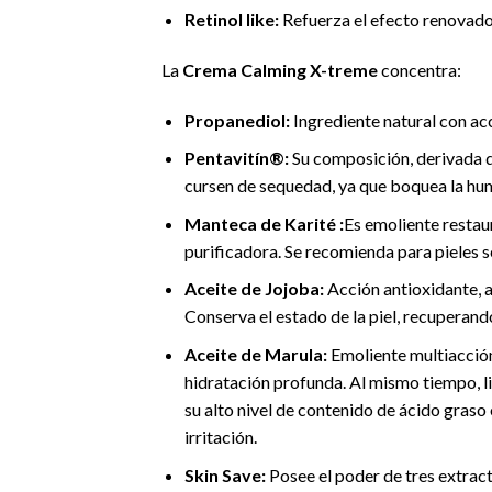
Retinol like:
Refuerza el efecto renovador
La
Crema Calming X-treme
concentra:
Propanediol:
Ingrediente natural con acc
Pentavitín®:
Su composición, derivada de
cursen de sequedad, ya que boquea la humed
Manteca de Karité :
Es emoliente restau
purificadora. Se recomienda para pieles se
Aceite de Jojoba:
Acción antioxidante, a
Conserva el estado de la piel, recuperando
Aceite de Marula:
Emoliente multiacción
hidratación profunda. Al mismo tiempo, li
su alto nivel de contenido de ácido graso 
irritación.
Skin Save:
Posee el poder de tres extrac