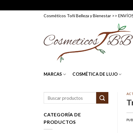
Skip
Cosméticos Toñi Belleza y Bienestar >> ENV
to
content
MARCAS
COSMÉTICA DE LUJO
AC
Buscar
T
por:
CATEGORÍA DE
PUB
PRODUCTOS