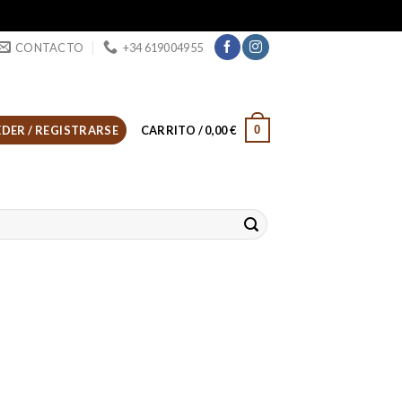
CONTACTO
+34 619004955
0
DER / REGISTRARSE
CARRITO /
0,00
€